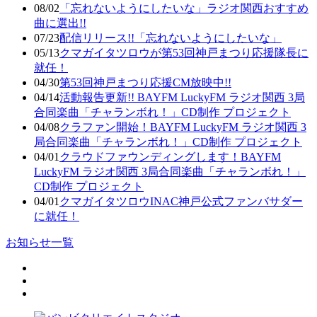
08/02
「忘れないようにしたいな」ラジオ関西おすすめ
曲に選出!!
07/23
配信リリース!!「忘れないようにしたいな」
05/13
クマガイタツロウが第53回神戸まつり応援隊長に
就任！
04/30
第53回神戸まつり応援CM放映中!!
04/14
活動報告更新!! BAYFM LuckyFM ラジオ関西 3局
合同楽曲「チャランボれ！」CD制作 プロジェクト
04/08
クラファン開始！BAYFM LuckyFM ラジオ関西 3
局合同楽曲「チャランボれ！」CD制作 プロジェクト
04/01
クラウドファウンディングします！BAYFM
LuckyFM ラジオ関西 3局合同楽曲「チャランボれ！」
CD制作 プロジェクト
04/01
クマガイタツロウINAC神戸公式ファンバサダー
に就任！
お知らせ一覧