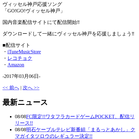
ヴィッセル神戸応援ソング
「GO!GO!ヴィッセル神戸」
国内音楽配信サイトにて配信開始‼︎
ダウンロードして一緒にヴィッセル神戸を応援しましょう‼︎
■配信サイト
・
iTuneMusicStore
・
レコチョク
・
Amazon
-2017年03月06日-
<< 前へ
|
次へ >>
最新ニュース
08/08
FC限定!!ワタフラカードゲームPOCKET、配信リ
リース!!
08/08
明石ケーブルテレビ新番組「まるっとあかし」ク
マガイタツロウのレギュラー決定!!