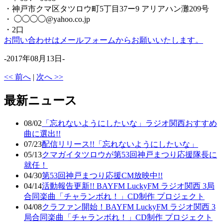
・神戸市クマ区タツロウ町5丁目37ー9 アリアハン灘209号
・ ◯◯◯◯@yahoo.co.jp
・2口
お問い合わせはメールフォームからお願いいたします。
-2017年08月13日-
<< 前へ
|
次へ >>
最新ニュース
08/02
「忘れないようにしたいな」ラジオ関西おすすめ
曲に選出!!
07/23
配信リリース!!「忘れないようにしたいな」
05/13
クマガイタツロウが第53回神戸まつり応援隊長に
就任！
04/30
第53回神戸まつり応援CM放映中!!
04/14
活動報告更新!! BAYFM LuckyFM ラジオ関西 3局
合同楽曲「チャランボれ！」CD制作 プロジェクト
04/08
クラファン開始！BAYFM LuckyFM ラジオ関西 3
局合同楽曲「チャランボれ！」CD制作 プロジェクト