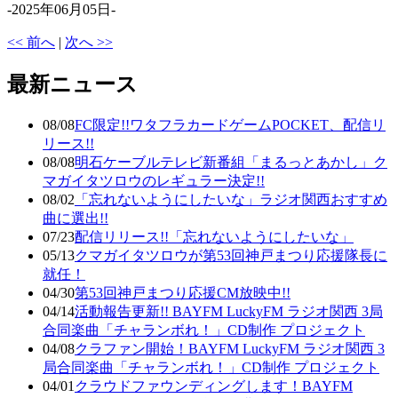
-2025年06月05日-
<< 前へ
|
次へ >>
最新ニュース
08/08
FC限定!!ワタフラカードゲームPOCKET、配信リ
リース!!
08/08
明石ケーブルテレビ新番組「まるっとあかし」ク
マガイタツロウのレギュラー決定!!
08/02
「忘れないようにしたいな」ラジオ関西おすすめ
曲に選出!!
07/23
配信リリース!!「忘れないようにしたいな」
05/13
クマガイタツロウが第53回神戸まつり応援隊長に
就任！
04/30
第53回神戸まつり応援CM放映中!!
04/14
活動報告更新!! BAYFM LuckyFM ラジオ関西 3局
合同楽曲「チャランボれ！」CD制作 プロジェクト
04/08
クラファン開始！BAYFM LuckyFM ラジオ関西 3
局合同楽曲「チャランボれ！」CD制作 プロジェクト
04/01
クラウドファウンディングします！BAYFM