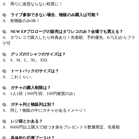
A. 周りに迷惑ならない程度に！
Q. ライブ参加できない場合、物販のみ購入は可能？
A. 前物販のみOK！
Q. NEW EPプロローグの販売はタワレコのみ？会場でも買える？
A. タワレコで購入したら特典あり！先着順、予約優先、6/7(土)からフラ
ゲ可
Q. グッズのTシャツのサイズは？
A. S、M、L、XL、XXL
Q. トートバックのサイズは？
A. これくらい。
Q. ガチャの購入制限は？
A. 1人1回（500円/回、100円硬貨のみ）
Q. ガチャ列と物販列は別？
A. 同じ！物販の中にガチャがあるイメージ！
Q. レジ袋とかある？
A. 6000円以上購入で紐つき袋をプレゼント※数量限定、先着順
Q. 具体的な応援ブースは？