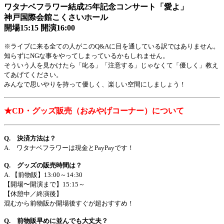
ワタナベフラワー結成25年記念コンサート「愛よ」
神戸国際会館こくさいホール
開場15:15 開演16:00
※ライブに来る全ての人がこのQ&Aに目を通している訳ではありません。
知らずにNGな事をやってしまっているかもしれません。
そういう人を見かけたら「叱る」「注意する」じゃなくて「優しく」教え
てあげてください。
みんなで思いやりを持って優しく、楽しい空間にしましょう！
★CD・グッズ販売（おみやげコーナー）について
Q. 決済方法は？
A. ワタナベフラワーは現金とPayPayです！
Q. グッズの販売時間は？
A. 【前物販】13:00～14:30
【開場〜開演まで】15:15～
【休憩中／終演後】
混むから前物販か開場後すぐが超おすすめ！
Q. 前物販早めに並んでも大丈夫？