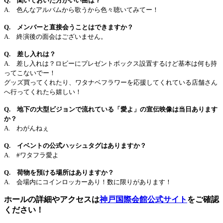
Q. 聞いておいた方がいい曲は？
A. 色んなアルバムから歌うから色々聴いてみてー！
Q. メンバーと直接会うことはできますか？
A. 終演後の面会はございません。
Q. 差し入れは？
A. 差し入れは？ロビーにプレゼントボックス設置するけど基本は何も持
ってこないでー！
グッズ買ってくれたり、ワタナベフラワーを応援してくれている店舗さん
へ行ってくれたら嬉しい！
Q. 地下の大型ビジョンで流れている「愛よ」の宣伝映像は当日あります
か？
A. わがんねぇ
Q. イベントの公式ハッシュタグはありますか？
A. #ワタフラ愛よ
Q. 荷物を預ける場所はありますか？
A. 会場内にコインロッカーあり！数に限りがあります！
ホールの詳細やアクセスは
神戸国際会館公式サイト
をご確認
ください！