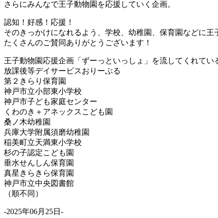
さらにみんなで王子動物園を応援していく企画。
認知！好感！応援！
そのきっかけになれるよう、学校、幼稚園、保育園などに王
たくさんのご賛同ありがとうございます！
王子動物園応援企画「ずーっといっしょ」を流してくれてい
放課後等デイサービスおりーぶる
第２きらり保育園
神戸市立小部東小学校
神戸市子ども家庭センター
くわのき＋アネックスこども園
桑ノ木幼稚園
兵庫大学附属須磨幼稚園
稲美町立天満東小学校
杉の子認定こども園
垂水せんしん保育園
真星きらきら保育園
神戸市立中央図書館
（順不同）
-2025年06月25日-