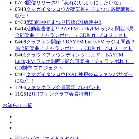
07/23
配信リリース!!「忘れないようにしたいな」
05/13
クマガイタツロウが第53回神戸まつり応援隊長に
就任！
04/30
第53回神戸まつり応援CM放映中!!
04/14
活動報告更新!! BAYFM LuckyFM ラジオ関西 3局
合同楽曲「チャランボれ！」CD制作 プロジェクト
04/08
クラファン開始！BAYFM LuckyFM ラジオ関西 3
局合同楽曲「チャランボれ！」CD制作 プロジェクト
04/01
クラウドファウンディングします！BAYFM
LuckyFM ラジオ関西 3局合同楽曲「チャランボれ！」
CD制作 プロジェクト
04/01
クマガイタツロウINAC神戸公式ファンバサダー
に就任！
12/04
ファンクラブ会員限定プレゼント
11/25
12月!!ファンクラブ会員特典!!
お知らせ一覧