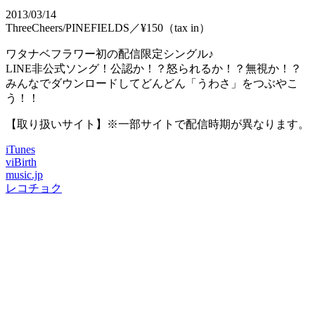
2013/03/14
ThreeCheers/PINEFIELDS／¥150（tax in）
ワタナベフラワー初の配信限定シングル♪
LINE非公式ソング！公認か！？怒られるか！？無視か！？
みんなでダウンロードしてどんどん「うわさ」をつぶやこ
う！！
【取り扱いサイト】※一部サイトで配信時期が異なります。
iTunes
viBirth
music.jp
レコチョク