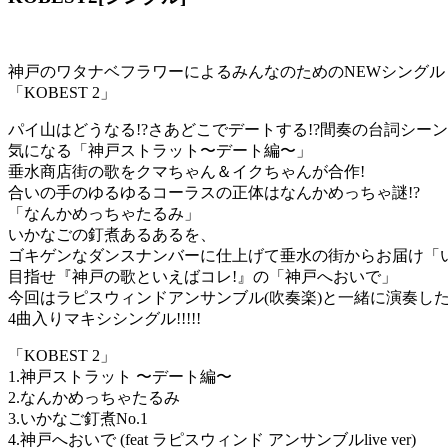
神戸のワタナベフラワーによるみんなのためのNEWシングル
「KOBEST 2」
パイ山はどうなる!?さあどこでデートする!?間奏の台詞シー
気になる「神戸ストラット〜デート編〜」
垂水商店街の歌をクマちゃん＆イクちゃんが合作!
合いの手のゆるゆるコーラスの正体はなんかめっちゃ謎!?
「なんかめっちゃたるみ」
いかなごの釘煮あるあるを、
ゴキゲンなダンスナンバーに仕上げて垂水の街からお届け「いか
目指せ『神戸の歌といえばコレ!』の「神戸へおいで」
今回はラピスウィンドアンサンブル(吹奏楽)と一緒に演奏した
4曲入りマキシシングル!!!!!
「KOBEST 2」
1.神戸ストラット 〜デート編〜
2.なんかめっちゃたるみ
3.いかなご釘煮No.1
4.神戸へおいで (feat ラピスウィンド アンサンブルlive ver)