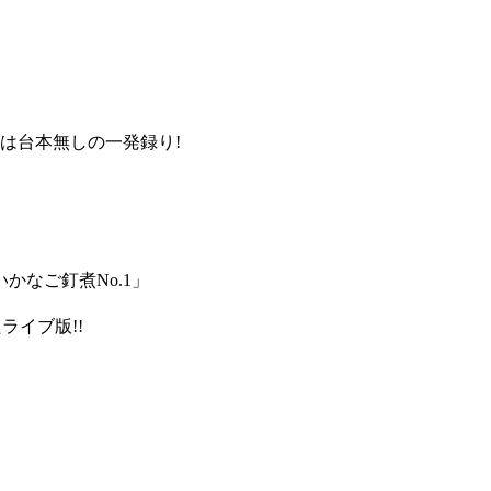
ンは台本無しの一発録り!
なご釘煮No.1」
ライブ版!!