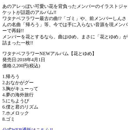
あのアレっぽい可愛い花を背負ったメンバーのイラストジャ
ケットが話題のアルバム!!
ワタナベフラワー最古の曲!?「ゴミ」や、前メンバーしんさ
んの名曲「帰ろう」等、今では手に入らない音源を現メンバ
ーで再録!!
メンバーを花とするなら、曲はゆめ、まさに「花とゆめ」が
詰まった一枚!!
ワタナベフラワーNEWアルバム【花とゆめ】
発売日:2018年4月1日
価格:2,200円(税込)
1.帰ろう
2.おなかがグー
3.胸がキューって
4.夢の海外旅行
5.にちようび
6.僕と君のリズム
7.ホメロック
8.ゴミ
公式WEB通販はこちら!!