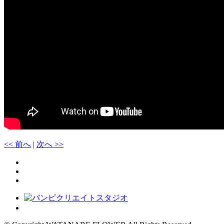
<< 前へ
|
次へ >>