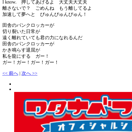
I know. 押してあげるよ 大丈夫大丈夫
離さないで？ ごめんね もう離してるよ
加速して夢へと びゅんびゅんびゅん！
田舎のパンクロッカーが
切り裂いた日常が
遠く離れていても君の力になれるんだ
田舎のパンクロッカーが
かき鳴らす退屈が
私を龍にする ガー！
ガー！ガー！ガー！ガー！
<< 前へ
|
次へ >>