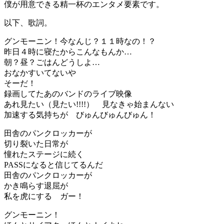
僕が用意できる精一杯のエンタメ要素です。
以下、歌詞。
グンモーニン！今なんじ？１１時なの！？
昨日４時に寝たからこんなもんか…
朝？昼？ごはんどうしよ…
おなかすいてないや
そーだ！
録画してたあのバンドのライブ映像
あれ見たい（見たい!!!!） 見なきゃ始まんない
加速する気持ちが びゅんびゅんびゅん！
田舎のパンクロッカーが
切り裂いた日常が
憧れたステージに続く
PASSになると信じてるんだ
田舎のパンクロッカーが
かき鳴らす退屈が
私を虎にする ガー！
グンモーニン！