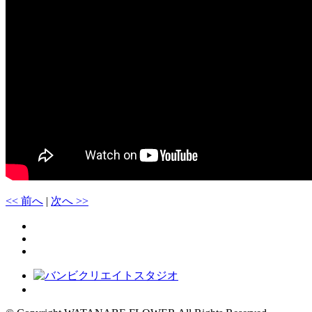
<< 前へ
|
次へ >>