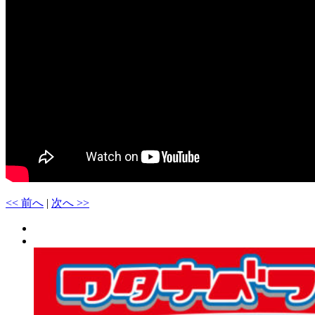
<< 前へ
|
次へ >>