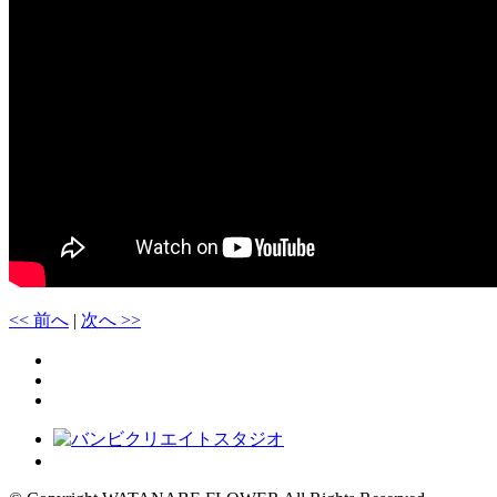
<< 前へ
|
次へ >>