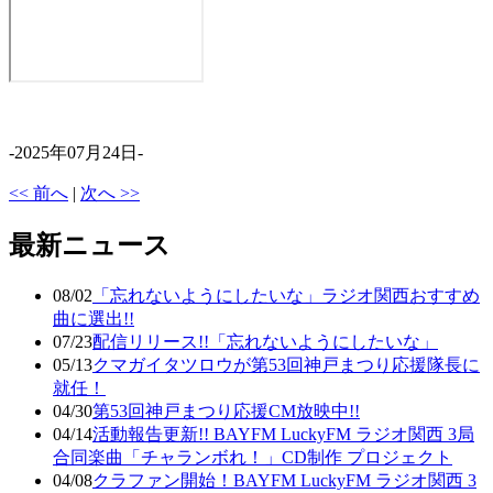
-2025年07月24日-
<< 前へ
|
次へ >>
最新ニュース
08/02
「忘れないようにしたいな」ラジオ関西おすすめ
曲に選出!!
07/23
配信リリース!!「忘れないようにしたいな」
05/13
クマガイタツロウが第53回神戸まつり応援隊長に
就任！
04/30
第53回神戸まつり応援CM放映中!!
04/14
活動報告更新!! BAYFM LuckyFM ラジオ関西 3局
合同楽曲「チャランボれ！」CD制作 プロジェクト
04/08
クラファン開始！BAYFM LuckyFM ラジオ関西 3