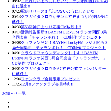
08/02
「忘れないようにしたいな」ラジオ関西おすすめ
曲に選出!!
07/23
配信リリース!!「忘れないようにしたいな」
05/13
クマガイタツロウが第53回神戸まつり応援隊長に
就任！
04/30
第53回神戸まつり応援CM放映中!!
04/14
活動報告更新!! BAYFM LuckyFM ラジオ関西 3局
合同楽曲「チャランボれ！」CD制作 プロジェクト
04/08
クラファン開始！BAYFM LuckyFM ラジオ関西 3
局合同楽曲「チャランボれ！」CD制作 プロジェクト
04/01
クラウドファウンディングします！BAYFM
LuckyFM ラジオ関西 3局合同楽曲「チャランボれ！」
CD制作 プロジェクト
04/01
クマガイタツロウINAC神戸公式ファンバサダー
に就任！
12/04
ファンクラブ会員限定プレゼント
11/25
12月!!ファンクラブ会員特典!!
お知らせ一覧