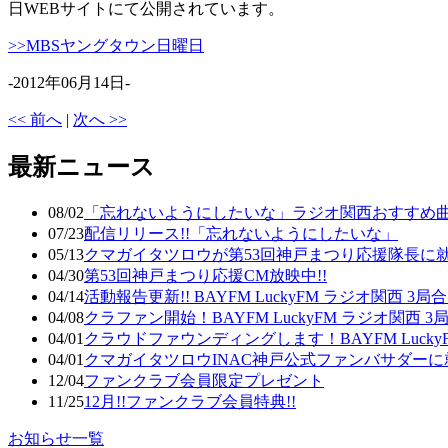
日WEBサイトにて公開されています。
>>MBSヤングタウン日曜日
-2012年06月14日-
<< 前へ
|
次へ >>
最新ニュース
08/02
「忘れないようにしたいな」ラジオ関西おすすめ曲
07/23
配信リリース!!「忘れないようにしたいな」
05/13
クマガイタツロウが第53回神戸まつり応援隊長に
04/30
第53回神戸まつり応援CM放映中!!
04/14
活動報告更新!! BAYFM LuckyFM ラジオ関西
04/08
クラファン開始！BAYFM LuckyFM ラジオ関西
04/01
クラウドファウンディングします！BAYFM Luck
04/01
クマガイタツロウINAC神戸公式ファンバサダーに
12/04
ファンクラブ会員限定プレゼント
11/25
12月!!ファンクラブ会員特典!!
お知らせ一覧