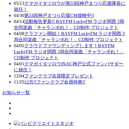
05/13
クマガイタツロウが第53回神戸まつり応援隊長に
就任！
04/30
第53回神戸まつり応援CM放映中!!
04/14
活動報告更新!! BAYFM LuckyFM ラジオ関西 3局
合同楽曲「チャランボれ！」CD制作 プロジェクト
04/08
クラファン開始！BAYFM LuckyFM ラジオ関西 3
局合同楽曲「チャランボれ！」CD制作 プロジェクト
04/01
クラウドファウンディングします！BAYFM
LuckyFM ラジオ関西 3局合同楽曲「チャランボれ！」
CD制作 プロジェクト
04/01
クマガイタツロウINAC神戸公式ファンバサダー
に就任！
12/04
ファンクラブ会員限定プレゼント
11/25
12月!!ファンクラブ会員特典!!
お知らせ一覧