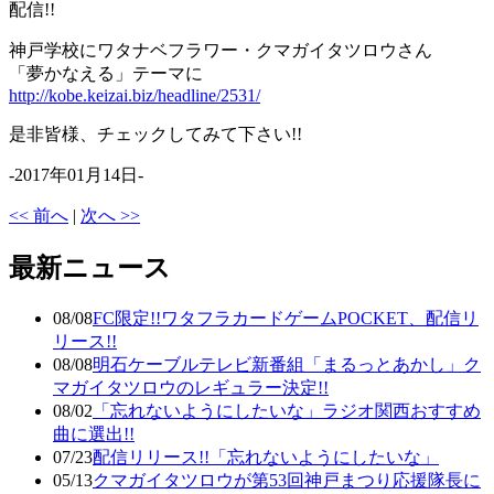
配信!!
神戸学校にワタナベフラワー・クマガイタツロウさん
「夢かなえる」テーマに
http://kobe.keizai.biz/headline/2531/
是非皆様、チェックしてみて下さい!!
-2017年01月14日-
<< 前へ
|
次へ >>
最新ニュース
08/08
FC限定!!ワタフラカードゲームPOCKET、配信リ
リース!!
08/08
明石ケーブルテレビ新番組「まるっとあかし」ク
マガイタツロウのレギュラー決定!!
08/02
「忘れないようにしたいな」ラジオ関西おすすめ
曲に選出!!
07/23
配信リリース!!「忘れないようにしたいな」
05/13
クマガイタツロウが第53回神戸まつり応援隊長に