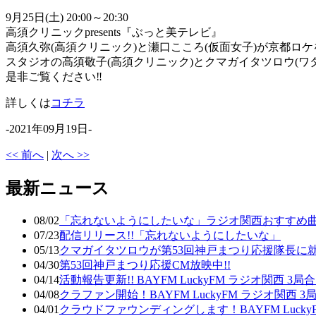
9月25日(土) 20:00～20:30
高須クリニックpresents『ぶっと美テレビ』
高須久弥(高須クリニック)と瀬口こころ(仮面女子)が京都ロ
スタジオの高須敬子(高須クリニック)とクマガイタツロウ(ワ
是非ご覧ください‼
詳しくは
コチラ
-2021年09月19日-
<< 前へ
|
次へ >>
最新ニュース
08/02
「忘れないようにしたいな」ラジオ関西おすすめ曲
07/23
配信リリース!!「忘れないようにしたいな」
05/13
クマガイタツロウが第53回神戸まつり応援隊長に
04/30
第53回神戸まつり応援CM放映中!!
04/14
活動報告更新!! BAYFM LuckyFM ラジオ関西
04/08
クラファン開始！BAYFM LuckyFM ラジオ関西
04/01
クラウドファウンディングします！BAYFM Luck