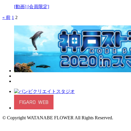
[動画]
[会員限定]
« 前
1
2
© Copyright WATANABE FLOWER All Rights Reserved.