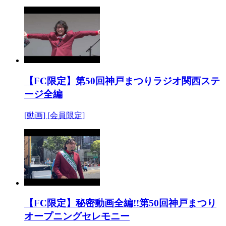
【FC限定】第50回神戸まつりラジオ関西ステ
ージ全編
[動画]
[会員限定]
【FC限定】秘密動画全編!!第50回神戸まつり
オープニングセレモニー