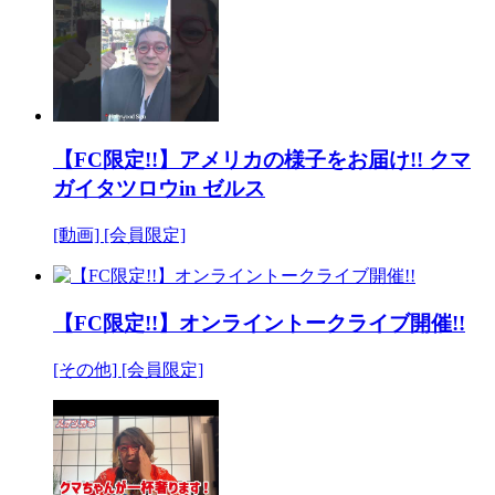
【FC限定!!】アメリカの様子をお届け!! クマ
ガイタツロウin ゼルス
[動画]
[会員限定]
【FC限定!!】オンライントークライブ開催!!
[その他]
[会員限定]