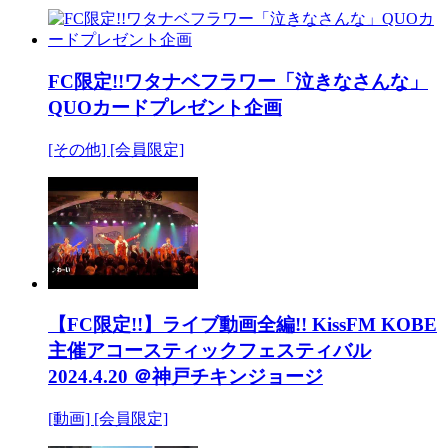
FC限定!!ワタナベフラワー「泣きなさんな」
QUOカードプレゼント企画
[その他]
[会員限定]
【FC限定!!】ライブ動画全編!! KissFM KOBE
主催アコースティックフェスティバル
2024.4.20 ＠神戸チキンジョージ
[動画]
[会員限定]