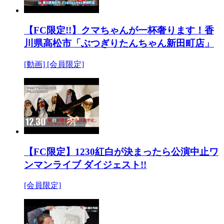
【FC限定!!】クマちゃんが一杯奢ります！香
川県高松市「ぶつぎりたんちゃん新田町店」
[動画]
[会員限定]
【FC限定】1230紅白が決まったら公演中止ワ
ンマンライブ ダイジェスト!!
[会員限定]