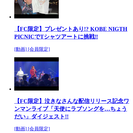
【FC限定】プレゼントあり!? KOBE NIGTH
PICNICでTシャツアートに挑戦‼
[動画]
[会員限定]
【FC限定】泣きなさんな配信リリース記念ワ
ンマンライブ「天使にラブソングを…ちょう
だい」ダイジェスト!!
[動画]
[会員限定]