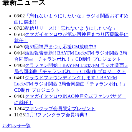
最新ニュース
08/02
「忘れないようにしたいな」ラジオ関西おすすめ
曲に選出!!
07/23
配信リリース!!「忘れないようにしたいな」
05/13
クマガイタツロウが第53回神戸まつり応援隊長に
就任！
04/30
第53回神戸まつり応援CM放映中!!
04/14
活動報告更新!! BAYFM LuckyFM ラジオ関西 3局
合同楽曲「チャランボれ！」CD制作 プロジェクト
04/08
クラファン開始！BAYFM LuckyFM ラジオ関西 3
局合同楽曲「チャランボれ！」CD制作 プロジェクト
04/01
クラウドファウンディングします！BAYFM
LuckyFM ラジオ関西 3局合同楽曲「チャランボれ！」
CD制作 プロジェクト
04/01
クマガイタツロウINAC神戸公式ファンバサダー
に就任！
12/04
ファンクラブ会員限定プレゼント
11/25
12月!!ファンクラブ会員特典!!
お知らせ一覧