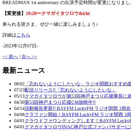
BREADMAN 1st anniversary の出演予定時間が変更になりま
【変更後】
19:20〜クマガイタツロウ&ichi
来られる皆さま、ぜひ一緒に楽しみましょう♪
詳細は
こちら
-2023年12月07日-
<< 前へ
|
次へ >>
最新ニュース
08/02
「忘れないようにしたいな」ラジオ関西おすすめ曲
07/23
配信リリース!!「忘れないようにしたいな」
05/13
クマガイタツロウが第53回神戸まつり応援隊長に
04/30
第53回神戸まつり応援CM放映中!!
04/14
活動報告更新!! BAYFM LuckyFM ラジオ関西
04/08
クラファン開始！BAYFM LuckyFM ラジオ関西
04/01
クラウドファウンディングします！BAYFM Luck
04/01
クマガイタツロウINAC神戸公式ファンバサダーに