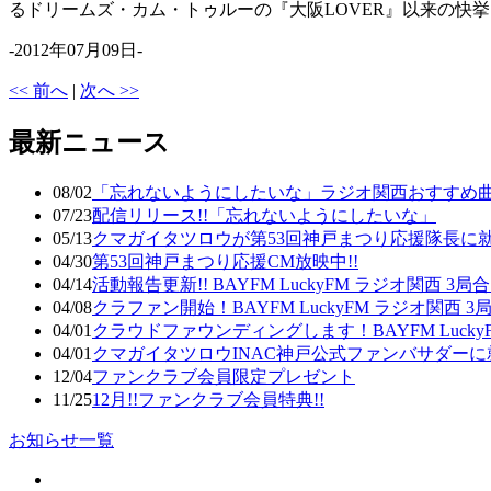
るドリームズ・カム・トゥルーの『大阪LOVER』以来の快
-2012年07月09日-
<< 前へ
|
次へ >>
最新ニュース
08/02
「忘れないようにしたいな」ラジオ関西おすすめ曲
07/23
配信リリース!!「忘れないようにしたいな」
05/13
クマガイタツロウが第53回神戸まつり応援隊長に
04/30
第53回神戸まつり応援CM放映中!!
04/14
活動報告更新!! BAYFM LuckyFM ラジオ関西
04/08
クラファン開始！BAYFM LuckyFM ラジオ関西
04/01
クラウドファウンディングします！BAYFM Luck
04/01
クマガイタツロウINAC神戸公式ファンバサダーに
12/04
ファンクラブ会員限定プレゼント
11/25
12月!!ファンクラブ会員特典!!
お知らせ一覧