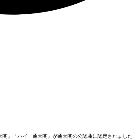
天閣』『ハイ！通天閣』が通天閣の公認曲に認定されました！ 