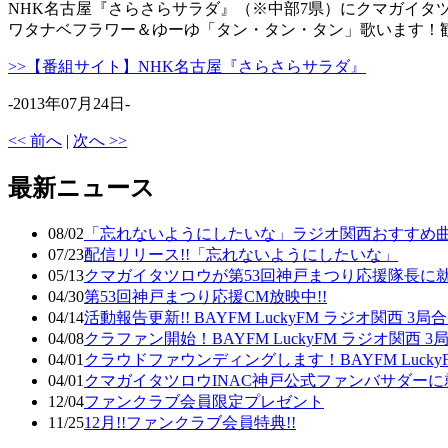
NHK名古屋『さらさらサラダ』（※中部7県）にクマガイタツ
ワタナベフラワー＆ゆーゆ「タン・タン・タン」歌います！
>>【番組サイト】NHK名古屋『さらさらサラダ』
-2013年07月24日-
<< 前へ
|
次へ >>
最新ニュース
08/02
「忘れないようにしたいな」ラジオ関西おすすめ曲
07/23
配信リリース!!「忘れないようにしたいな」
05/13
クマガイタツロウが第53回神戸まつり応援隊長に
04/30
第53回神戸まつり応援CM放映中!!
04/14
活動報告更新!! BAYFM LuckyFM ラジオ関西
04/08
クラファン開始！BAYFM LuckyFM ラジオ関西
04/01
クラウドファウンディングします！BAYFM Luck
04/01
クマガイタツロウINAC神戸公式ファンバサダーに
12/04
ファンクラブ会員限定プレゼント
11/25
12月!!ファンクラブ会員特典!!