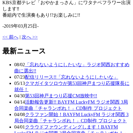
KBS京都テレビ「おやかまっさん」にワタナベフラワー出演
します‼︎
番組内で生演奏もあり!?お楽しみに!!
-2019年03月25日-
<< 前へ
|
次へ >>
最新ニュース
08/02
「忘れないようにしたいな」ラジオ関西おすすめ
曲に選出!!
07/23
配信リリース!!「忘れないようにしたいな」
05/13
クマガイタツロウが第53回神戸まつり応援隊長に
就任！
04/30
第53回神戸まつり応援CM放映中!!
04/14
活動報告更新!! BAYFM LuckyFM ラジオ関西 3局
合同楽曲「チャランボれ！」CD制作 プロジェクト
04/08
クラファン開始！BAYFM LuckyFM ラジオ関西 3
局合同楽曲「チャランボれ！」CD制作 プロジェクト
04/01
クラウドファウンディングします！BAYFM