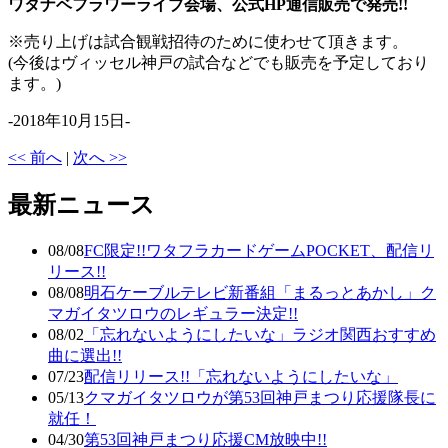
ワタナベフラワーライブ会場、公式HP通信販売で発売!!
※売り上げは試合観戦招待のために使わせて頂きます。
(今後はヴィッセル神戸の試合などでも販売を予定しており
ます。)
-2018年10月15日-
<< 前へ
|
次へ >>
最新ニュース
08/08
FC限定!!ワタフラカードゲームPOCKET、配信リ
リース!!
08/08
明石ケーブルテレビ新番組「まるっとあかし」ク
マガイタツロウのレギュラー決定!!
08/02
「忘れないようにしたいな」ラジオ関西おすすめ
曲に選出!!
07/23
配信リリース!!「忘れないようにしたいな」
05/13
クマガイタツロウが第53回神戸まつり応援隊長に
就任！
04/30
第53回神戸まつり応援CM放映中!!