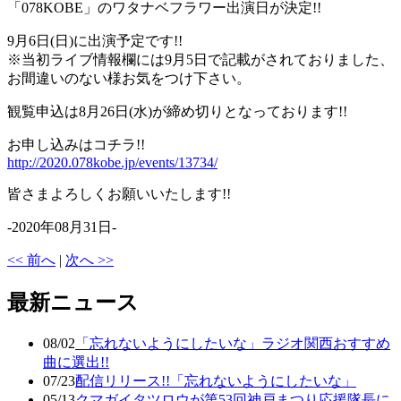
「078KOBE」のワタナベフラワー出演日が決定!!
9月6日(日)に出演予定です!!
※当初ライブ情報欄には9月5日で記載がされておりました、
お間違いのない様お気をつけ下さい。
観覧申込は8月26日(水)が締め切りとなっております!!
お申し込みはコチラ!!
http://2020.078kobe.jp/events/13734/
皆さまよろしくお願いいたします!!
-2020年08月31日-
<< 前へ
|
次へ >>
最新ニュース
08/02
「忘れないようにしたいな」ラジオ関西おすすめ
曲に選出!!
07/23
配信リリース!!「忘れないようにしたいな」
05/13
クマガイタツロウが第53回神戸まつり応援隊長に