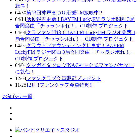
就任！
04/30
第53回神戸まつり応援CM放映中!!
04/14
活動報告更新!! BAYFM LuckyFM ラジオ関西 3局
合同楽曲「チャランボれ！」CD制作 プロジェクト
04/08
クラファン開始！BAYFM LuckyFM ラジオ関西 3
局合同楽曲「チャランボれ！」CD制作 プロジェクト
04/01
クラウドファウンディングします！BAYFM
LuckyFM ラジオ関西 3局合同楽曲「チャランボれ！」
CD制作 プロジェクト
04/01
クマガイタツロウINAC神戸公式ファンバサダー
に就任！
12/04
ファンクラブ会員限定プレゼント
11/25
12月!!ファンクラブ会員特典!!
お知らせ一覧