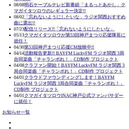
08/08
明石ケーブルテレビ新番組「まるっとあかし」ク
マガイタツロウのレギュラー決定!!
08/02
「忘れないようにしたいな」ラジオ関西おすすめ
曲に選出!!
07/23
配信リリース!!「忘れないようにしたいな」
05/13
クマガイタツロウが第53回神戸まつり応援隊長に
就任！
04/30
第53回神戸まつり応援CM放映中!!
04/14
活動報告更新!! BAYFM LuckyFM ラジオ関西 3局
合同楽曲「チャランボれ！」CD制作 プロジェクト
04/08
クラファン開始！BAYFM LuckyFM ラジオ関西 3
局合同楽曲「チャランボれ！」CD制作 プロジェクト
04/01
クラウドファウンディングします！BAYFM
LuckyFM ラジオ関西 3局合同楽曲「チャランボれ！」
CD制作 プロジェクト
04/01
クマガイタツロウINAC神戸公式ファンバサダー
に就任！
お知らせ一覧