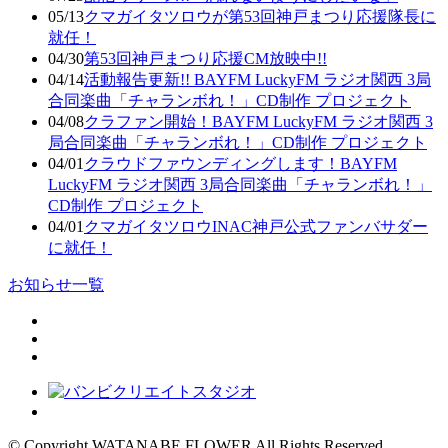
05/13
クマガイタツロウが第53回神戸まつり応援隊長に
就任！
04/30
第53回神戸まつり応援CM放映中!!
04/14
活動報告更新!! BAYFM LuckyFM ラジオ関西 3局
合同楽曲「チャランボれ！」CD制作 プロジェクト
04/08
クラファン開始！BAYFM LuckyFM ラジオ関西 3
局合同楽曲「チャランボれ！」CD制作 プロジェクト
04/01
クラウドファウンディングします！BAYFM
LuckyFM ラジオ関西 3局合同楽曲「チャランボれ！」
CD制作 プロジェクト
04/01
クマガイタツロウINAC神戸公式ファンバサダー
に就任！
お知らせ一覧
© Copyright WATANABE FLOWER All Rights Reserved.