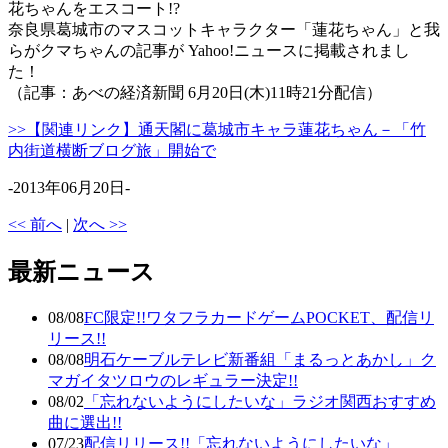
花ちゃんをエスコート!?
奈良県葛城市のマスコットキャラクター「蓮花ちゃん」と我
らがクマちゃんの記事が Yahoo!ニュースに掲載されまし
た！
（記事：あべの経済新聞 6月20日(木)11時21分配信）
>>【関連リンク】通天閣に葛城市キャラ蓮花ちゃん－「竹
内街道横断ブログ旅」開始で
-2013年06月20日-
<< 前へ
|
次へ >>
最新ニュース
08/08
FC限定!!ワタフラカードゲームPOCKET、配信リ
リース!!
08/08
明石ケーブルテレビ新番組「まるっとあかし」ク
マガイタツロウのレギュラー決定!!
08/02
「忘れないようにしたいな」ラジオ関西おすすめ
曲に選出!!
07/23
配信リリース!!「忘れないようにしたいな」